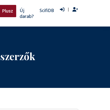
|
Új
ScifiDB
Plusz
darab?
 szerzők