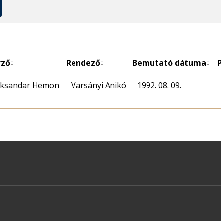
rző
Rendező
Bemutató dátuma
↕
↕
↕
eksandar Hemon
Varsányi Anikó
1992. 08. 09.