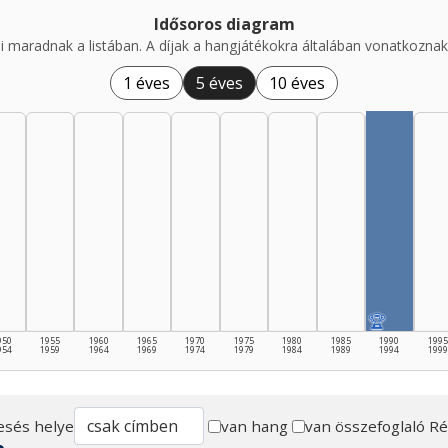
Idősoros diagram
i maradnak a listában. A díjak a hangjátékokra általában vonatkoznak,
1 éves
5 éves
10 éves
🏆
950
1955
1960
1965
1970
1975
1980
1985
1990
1995
954
1959
1964
1969
1974
1979
1984
1989
1994
1999
esés helye
van hang
van összefoglaló
Ré