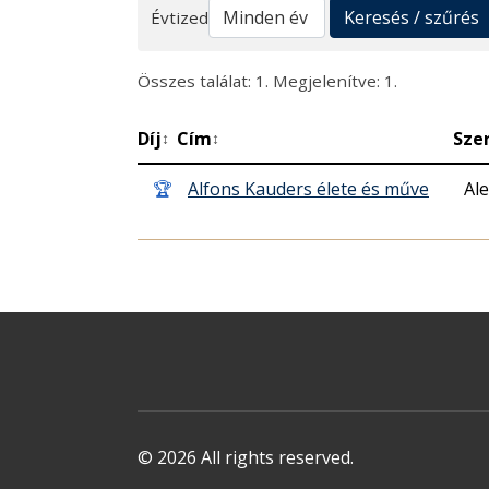
Keresés
Keresés / szűrés
Évtized
Összes találat: 1. Megjelenítve: 1.
Díj
Cím
Sze
↕
↕
🏆
Alfons Kauders élete és műve
Al
© 2026 All rights reserved.