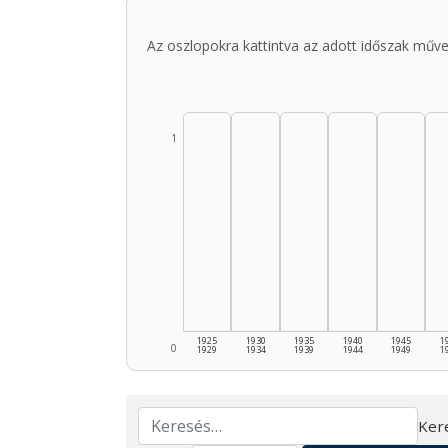
Az oszlopokra kattintva az adott időszak műve
1
1925
1930
1935
1940
1945
1
0
1929
1934
1939
1944
1949
1
Ker