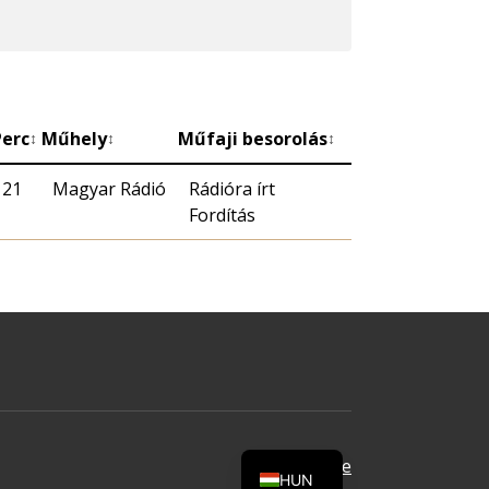
Perc
Műhely
Műfaji besorolás
↕
↕
↕
21
Magyar Rádió
Rádióra írt
Fordítás
Oldal tetejére
HUN