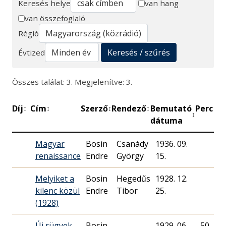
Keresés helye
van hang
van összefoglaló
Keresés
Régió
Keresés / szűrés
Évtized
Összes találat: 3. Megjelenítve: 3.
Díj
Cím
Szerző
Rendező
Bemutató
Perc
M
↕
↕
↕
↕
↕
↕
dátuma
Magyar
Bosin
Csanády
1936. 09.
renaissance
Endre
György
15.
R
Melyiket a
Bosin
Hegedűs
1928. 12.
kilenc közül
Endre
Tibor
25.
R
(1928)
Új rügyek
Bosin
1929. 06.
50