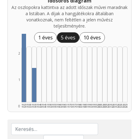
Idősoros diagram
Az oszlopokra kattintva az adott időszak művei maradnak
a listában. A díjak a hangjátékokra általában
vonatkoznak, nem feltétlen a jelen művész
teljesítményére.
1 éves
5 éves
10 éves
2
1
1925
1930
1935
1940
1945
1950
1955
1960
1965
1970
1975
1980
1985
1990
1995
2000
2005
2010
2015
2020
2025
0
1929
1934
1939
1944
1949
1954
1959
1964
1969
1974
1979
1984
1989
1994
1999
2004
2009
2014
2019
2024
2026