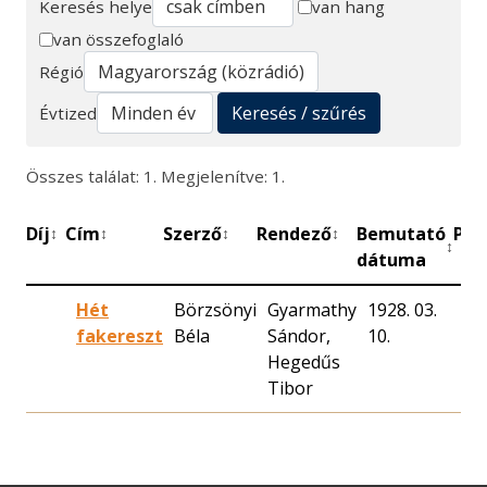
Keresés helye
van hang
van összefoglaló
Keresés
Régió
Keresés / szűrés
Évtized
Összes találat: 1. Megjelenítve: 1.
Díj
Cím
Szerző
Rendező
Bemutató
Per
↕
↕
↕
↕
↕
dátuma
Hét
Börzsönyi
Gyarmathy
1928. 03.
fakereszt
Béla
Sándor,
10.
Hegedűs
Tibor