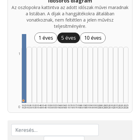
Idősoros diagram
Az oszlopokra kattintva az adott időszak művei maradnak
a listában. A díjak a hangjátékokra általában
vonatkoznak, nem feltétlen a jelen művész
teljesítményére.
1 éves
5 éves
10 éves
1
★
1925
1930
1935
1940
1945
1950
1955
1960
1965
1970
1975
1980
1985
1990
1995
2000
2005
2010
2015
2020
2025
0
1929
1934
1939
1944
1949
1954
1959
1964
1969
1974
1979
1984
1989
1994
1999
2004
2009
2014
2019
2024
2026