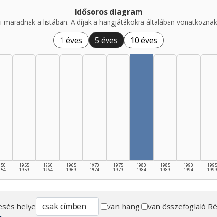
Idősoros diagram
i maradnak a listában. A díjak a hangjátékokra általában vonatkoznak,
1 éves
5 éves
10 éves
950
1955
1960
1965
1970
1975
1980
1985
1990
1995
954
1959
1964
1969
1974
1979
1984
1989
1994
1999
esés helye
van hang
van összefoglaló
Ré