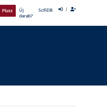
|
Új
ScifiDB
Plusz
darab?