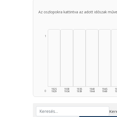
Az oszlopokra kattintva az adott időszak műve
1
1925
1930
1935
1940
1945
1
0
1929
1934
1939
1944
1949
1
Ker