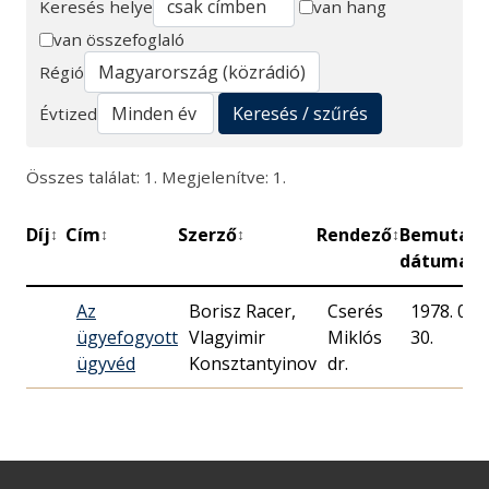
Keresés helye
van hang
van összefoglaló
Keresés
Régió
Keresés / szűrés
Évtized
Összes találat: 1. Megjelenítve: 1.
Díj
Cím
Szerző
Rendező
Bemutató
↕
↕
↕
↕
dátuma
Az
Borisz Racer,
Cserés
1978. 04.
ügyefogyott
Vlagyimir
Miklós
30.
ügyvéd
Konsztantyinov
dr.