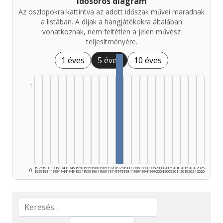
Idősoros diagram
Az oszlopokra kattintva az adott időszak művei maradnak
a listában. A díjak a hangjátékokra általában
vonatkoznak, nem feltétlen a jelen művész
teljesítményére.
1 éves
5 éves
10 éves
1
1925
1930
1935
1940
1945
1950
1955
1960
1965
1970
1975
1980
1985
1990
1995
2000
2005
2010
2015
2020
2025
0
1929
1934
1939
1944
1949
1954
1959
1964
1969
1974
1979
1984
1989
1994
1999
2004
2009
2014
2019
2024
2026