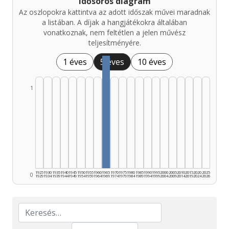
Idősoros diagram
Az oszlopokra kattintva az adott időszak művei maradnak
a listában. A díjak a hangjátékokra általában
vonatkoznak, nem feltétlen a jelen művész
teljesítményére.
1 éves
5 éves
10 éves
1
1925
1930
1935
1940
1945
1950
1955
1960
1965
1970
1975
1980
1985
1990
1995
2000
2005
2010
2015
2020
2025
0
1929
1934
1939
1944
1949
1954
1959
1964
1969
1974
1979
1984
1989
1994
1999
2004
2009
2014
2019
2024
2026