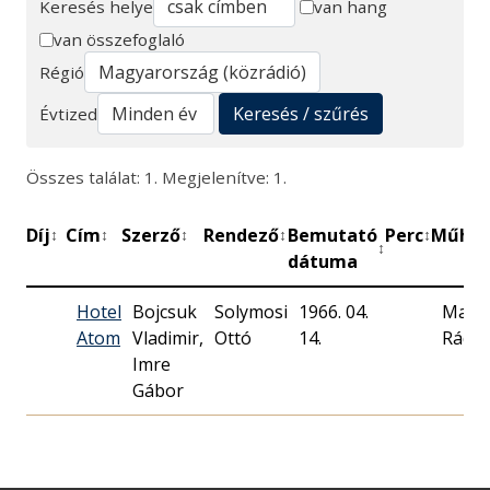
Keresés helye
van hang
van összefoglaló
Keresés
Régió
Keresés / szűrés
Évtized
Összes találat: 1. Megjelenítve: 1.
Díj
Cím
Szerző
Rendező
Bemutató
Perc
Műhel
↕
↕
↕
↕
↕
↕
dátuma
Hotel
Bojcsuk
Solymosi
1966. 04.
Magy
Atom
Vladimir,
Ottó
14.
Rádió
Imre
Gábor