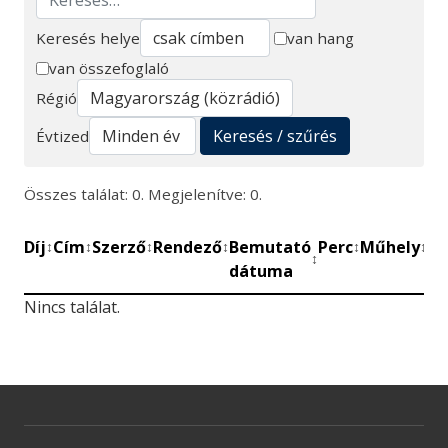
Keresés helye
van hang
van összefoglaló
Keresés
Régió
Keresés / szűrés
Évtized
Összes találat: 0. Megjelenítve: 0.
Díj
Cím
Szerző
Rendező
Bemutató
Perc
Műhely
Mű
↕
↕
↕
↕
↕
↕
↕
dátuma
be
Nincs találat.