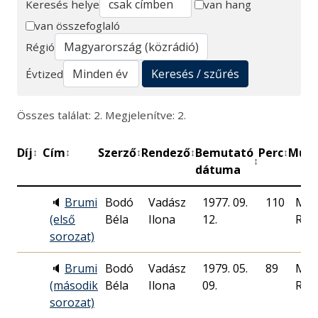
Keresés helye
van hang
van összefoglaló
Keresés
Régió
Keresés / szűrés
Évtized
Összes találat: 2. Megjelenítve: 2.
Díj
Cím
Szerző
Rendező
Bemutató
Perc
Műhe
↕
↕
↕
↕
↕
↕
dátuma
🔈
Brumi
Bodó
Vadász
1977. 09.
110
Mag
(első
Béla
Ilona
12.
Rád
sorozat)
🔈
Brumi
Bodó
Vadász
1979. 05.
89
Mag
(második
Béla
Ilona
09.
Rád
sorozat)