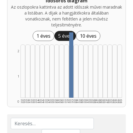
Idősoros diagram
Az oszlopokra kattintva az adott időszak művei maradnak
a listában. A díjak a hangjátékokra általában
vonatkoznak, nem feltétlen a jelen művész
teljesítményére.
1 éves
5 éves
10 éves
2
1
1925
1930
1935
1940
1945
1950
1955
1960
1965
1970
1975
1980
1985
1990
1995
2000
2005
2010
2015
2020
2025
0
1929
1934
1939
1944
1949
1954
1959
1964
1969
1974
1979
1984
1989
1994
1999
2004
2009
2014
2019
2024
2026