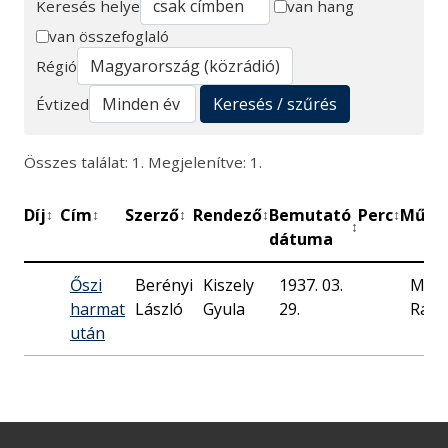
Keresés helye
van hang
van összefoglaló
Keresés
Régió
Keresés / szűrés
Évtized
Összes találat: 1. Megjelenítve: 1.
Díj
Cím
Szerző
Rendező
Bemutató
Perc
Műhe
↕
↕
↕
↕
↕
↕
dátuma
Őszi
Berényi
Kiszely
1937. 03.
Mag
harmat
László
Gyula
29.
Rádi
után