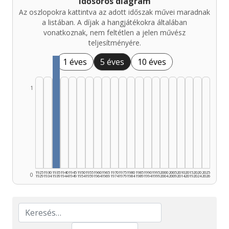
Idősoros diagram
Az oszlopokra kattintva az adott időszak művei maradnak
a listában. A díjak a hangjátékokra általában
vonatkoznak, nem feltétlen a jelen művész
teljesítményére.
1 éves
5 éves
10 éves
1
1925
1930
1935
1940
1945
1950
1955
1960
1965
1970
1975
1980
1985
1990
1995
2000
2005
2010
2015
2020
2025
0
1929
1934
1939
1944
1949
1954
1959
1964
1969
1974
1979
1984
1989
1994
1999
2004
2009
2014
2019
2024
2026