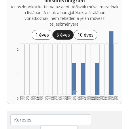
Idősoros diagram
Az oszlopokra kattintva az adott időszak művei maradnak
a listában. A díjak a hangjátékokra általában
vonatkoznak, nem feltétlen a jelen művész
teljesítményére.
1 éves
5 éves
10 éves
2
1
🏆
1925
1930
1935
1940
1945
1950
1955
1960
1965
1970
1975
1980
1985
1990
1995
2000
2005
2010
2015
2020
2025
0
1929
1934
1939
1944
1949
1954
1959
1964
1969
1974
1979
1984
1989
1994
1999
2004
2009
2014
2019
2024
2026