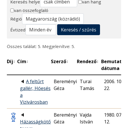
Keresés helye
van hang
van összefoglaló
Keresés
Régió
Keresés / szűrés
Évtized
Összes találat: 5. Megjelenítve: 5.
Díj
Cím
Szerző
Rendező
Bemutató
↕
↕
↕
↕
↕
dátuma
🔈
A feltűrt
Bereményi
Turai
2006. 10.
gallér, Hóesés
Géza
Tamás
22.
a
Vizivárosban
🏆
🔈
Bereményi
Vajda
1980. 07.
🏆
Házasságkötő
Géza
István
12.