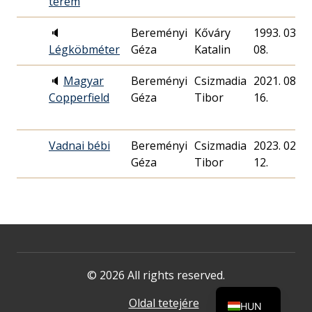
terem
🔈
Bereményi
Kőváry
1993. 03.
Légköbméter
Géza
Katalin
08.
🔈
Magyar
Bereményi
Csizmadia
2021. 08.
Copperfield
Géza
Tibor
16.
Vadnai bébi
Bereményi
Csizmadia
2023. 02.
Géza
Tibor
12.
© 2026 All rights reserved.
Oldal tetejére
HUN