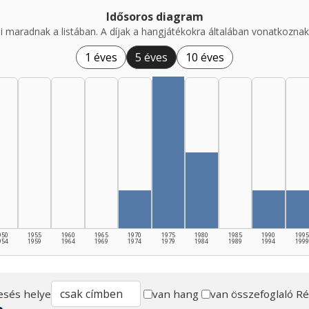
Idősoros diagram
i maradnak a listában. A díjak a hangjátékokra általában vonatkoznak,
1 éves
5 éves
10 éves
950
1955
1960
1965
1970
1975
1980
1985
1990
1995
954
1959
1964
1969
1974
1979
1984
1989
1994
1999
esés helye
van hang
van összefoglaló
Ré