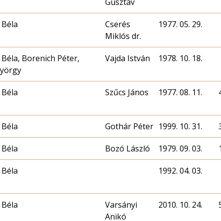
Gusztáv
 Béla
Cserés
1977. 05. 29.
Miklós dr.
 Béla, Borenich Péter,
Vajda István
1978. 10. 18.
György
 Béla
Szűcs János
1977. 08. 11.
 Béla
Gothár Péter
1999. 10. 31.
 Béla
Bozó László
1979. 09. 03.
 Béla
1992. 04. 03.
 Béla
Varsányi
2010. 10. 24.
Anikó