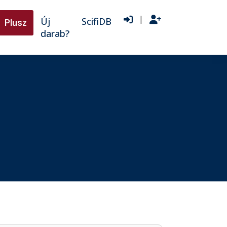
|
Új
ScifiDB
Plusz
darab?