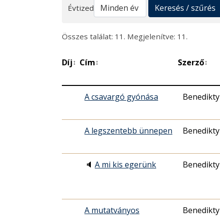
Keresés
Keresés / szűrés
Évtized
Összes találat: 11. Megjelenítve: 11.
Díj
Cím
Szerző
↕
↕
↕
A csavargó gyónása
Benedikty
A legszentebb ünnepen
Benedikty
🔈
A mi kis egerünk
Benedikty
A mutatványos
Benedikty