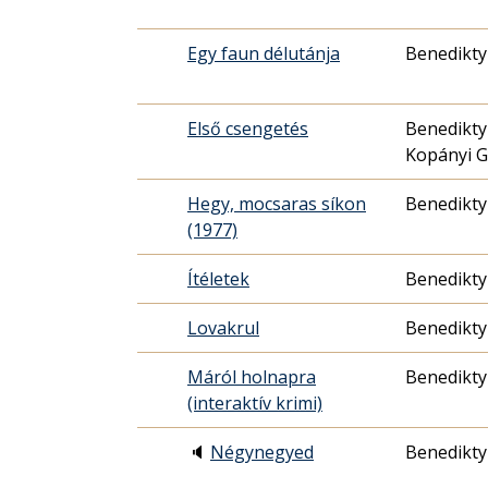
Egy faun délutánja
Benedikty
Első csengetés
Benedikty
Kopányi 
Hegy, mocsaras síkon
Benedikty
(1977)
Ítéletek
Benedikty
Lovakrul
Benedikty
Máról holnapra
Benedikty
(interaktív krimi)
🔈
Négynegyed
Benedikty