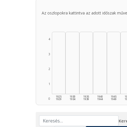
Az oszlopokra kattintva az adott időszak műve
4
3
2
1
1925
1930
1935
1940
1945
1
0
1929
1934
1939
1944
1949
1
Ker