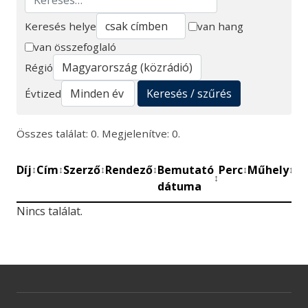
Keresés helye
van hang
van összefoglaló
Keresés
Régió
Keresés / szűrés
Évtized
Összes találat: 0. Megjelenítve: 0.
Díj
Cím
Szerző
Rendező
Bemutató
Perc
Műhely
Mű
↕
↕
↕
↕
↕
↕
↕
dátuma
be
Nincs találat.