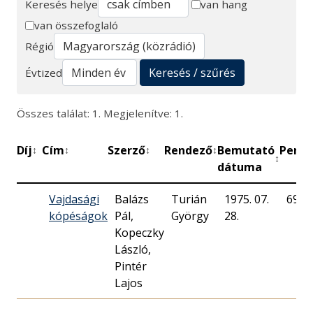
Keresés helye
van hang
van összefoglaló
Keresés
Régió
Keresés / szűrés
Évtized
Összes találat: 1. Megjelenítve: 1.
Díj
Cím
Szerző
Rendező
Bemutató
Perc
↕
↕
↕
↕
↕
↕
dátuma
Vajdasági
Balázs
Turián
1975. 07.
69
kópéságok
Pál,
György
28.
Kopeczky
László,
Pintér
Lajos