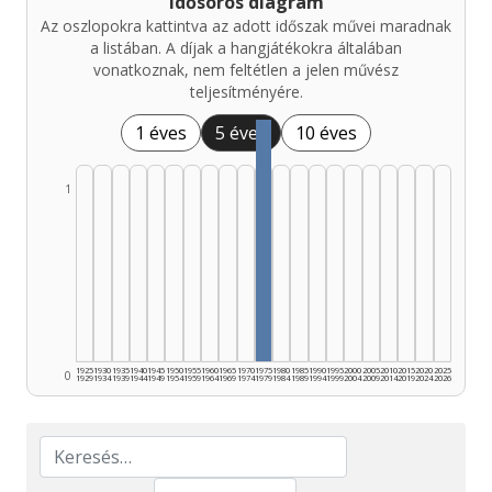
Idősoros diagram
Az oszlopokra kattintva az adott időszak művei maradnak
a listában. A díjak a hangjátékokra általában
vonatkoznak, nem feltétlen a jelen művész
teljesítményére.
1 éves
5 éves
10 éves
1
1925
1930
1935
1940
1945
1950
1955
1960
1965
1970
1975
1980
1985
1990
1995
2000
2005
2010
2015
2020
2025
0
1929
1934
1939
1944
1949
1954
1959
1964
1969
1974
1979
1984
1989
1994
1999
2004
2009
2014
2019
2024
2026