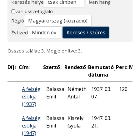
Keresés helye
van hang
van összefoglaló
Keresés
Régió
Keresés / szűrés
Évtized
Összes találat: 3. Megjelenítve: 3.
Díj
Cím
Szerző
Rendező
Bemutató
Perc
Műh
↕
↕
↕
↕
↕
↕
dátuma
A felség
Balassa
Németh
1937. 03.
120
Ma
csókja
Emil
Antal
07.
Rá
(1937)
A felség
Balassa
Kiszely
1947. 03.
Ma
csókja
Emil
Gyula
21.
Rá
(1947)