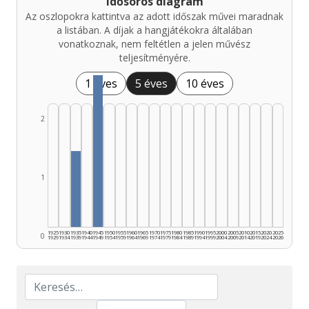
Idősoros diagram
Az oszlopokra kattintva az adott időszak művei maradnak
a listában. A díjak a hangjátékokra általában
vonatkoznak, nem feltétlen a jelen művész
teljesítményére.
1 éves
5 éves
10 éves
2
1
1925
1930
1935
1940
1945
1950
1955
1960
1965
1970
1975
1980
1985
1990
1995
2000
2005
2010
2015
2020
2025
0
1929
1934
1939
1944
1949
1954
1959
1964
1969
1974
1979
1984
1989
1994
1999
2004
2009
2014
2019
2024
2026