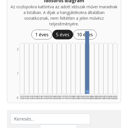
Idősoros diagram
Az oszlopokra kattintva az adott időszak művei maradnak
a listában. A díjak a hangjátékokra általában
vonatkoznak, nem feltétlen a jelen művész
teljesítményére.
1 éves
5 éves
10 éves
2
1
🏆
1925
1930
1935
1940
1945
1950
1955
1960
1965
1970
1975
1980
1985
1990
1995
2000
2005
2010
2015
2020
2025
0
1929
1934
1939
1944
1949
1954
1959
1964
1969
1974
1979
1984
1989
1994
1999
2004
2009
2014
2019
2024
2026