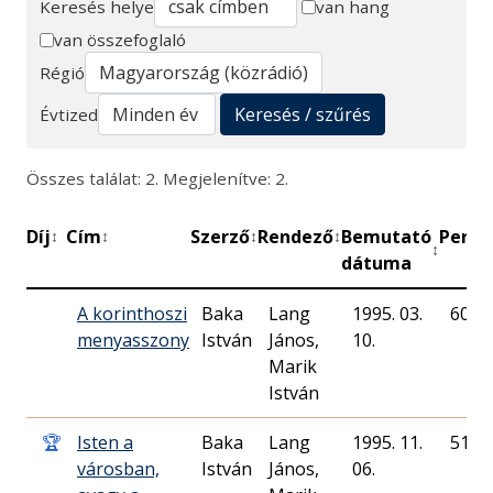
Keresés helye
van hang
van összefoglaló
Keresés
Régió
Keresés / szűrés
Évtized
Összes találat: 2. Megjelenítve: 2.
Díj
Cím
Szerző
Rendező
Bemutató
Perc
↕
↕
↕
↕
↕
↕
dátuma
A korinthoszi
Baka
Lang
1995. 03.
60
menyasszony
István
János,
10.
Marik
István
🏆
Isten a
Baka
Lang
1995. 11.
51
városban,
István
János,
06.