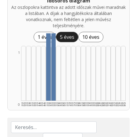
Idősoros diagram
Az oszlopokra kattintva az adott időszak művei maradnak
a listában. A díjak a hangjátékokra általában
vonatkoznak, nem feltétlen a jelen művész
teljesítményére.
1 éves
5 éves
10 éves
1
1925
1930
1935
1940
1945
1950
1955
1960
1965
1970
1975
1980
1985
1990
1995
2000
2005
2010
2015
2020
2025
0
1929
1934
1939
1944
1949
1954
1959
1964
1969
1974
1979
1984
1989
1994
1999
2004
2009
2014
2019
2024
2026