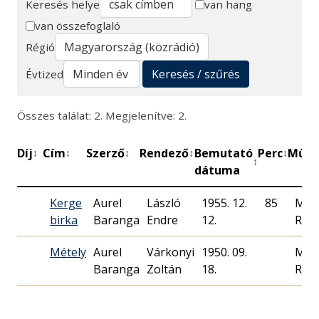
Keresés helye
van hang
van összefoglaló
Keresés
Régió
Keresés / szűrés
Évtized
Összes találat: 2. Megjelenítve: 2.
Díj
Cím
Szerző
Rendező
Bemutató
Perc
Műhe
↕
↕
↕
↕
↕
↕
dátuma
Kerge
Aurel
László
1955. 12.
85
Mag
birka
Baranga
Endre
12.
Rádi
Métely
Aurel
Várkonyi
1950. 09.
Mag
Baranga
Zoltán
18.
Rádi