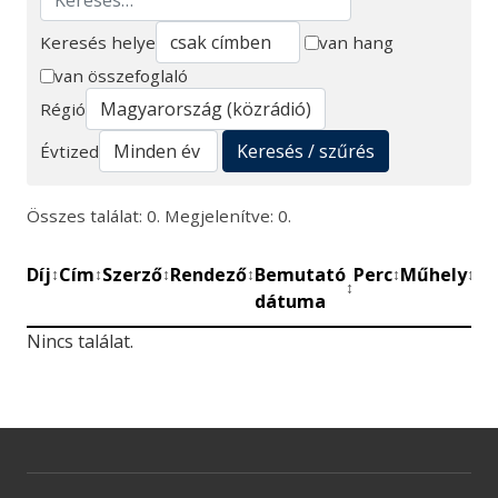
Keresés helye
van hang
van összefoglaló
Keresés
Régió
Keresés / szűrés
Évtized
Összes találat: 0. Megjelenítve: 0.
Díj
Cím
Szerző
Rendező
Bemutató
Perc
Műhely
Mű
↕
↕
↕
↕
↕
↕
↕
dátuma
be
Nincs találat.