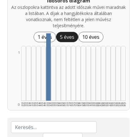
Idősoros diagram
Az oszlopokra kattintva az adott időszak művei maradnak
a listában. A díjak a hangjátékokra általában
vonatkoznak, nem feltétlen a jelen művész
teljesítményére.
1 éves
5 éves
10 éves
1
1925
1930
1935
1940
1945
1950
1955
1960
1965
1970
1975
1980
1985
1990
1995
2000
2005
2010
2015
2020
2025
0
1929
1934
1939
1944
1949
1954
1959
1964
1969
1974
1979
1984
1989
1994
1999
2004
2009
2014
2019
2024
2026