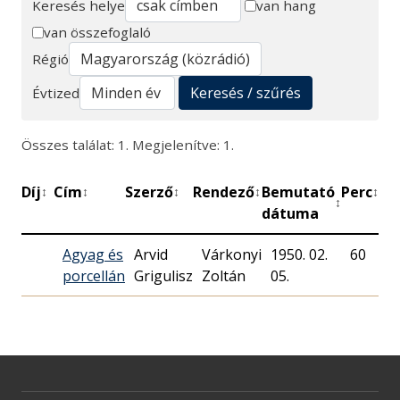
Keresés helye
van hang
van összefoglaló
Keresés
Régió
Keresés / szűrés
Évtized
Összes találat: 1. Megjelenítve: 1.
Díj
Cím
Szerző
Rendező
Bemutató
Perc
Mű
↕
↕
↕
↕
↕
↕
dátuma
Agyag és
Arvid
Várkonyi
1950. 02.
60
M
porcellán
Grigulisz
Zoltán
05.
R