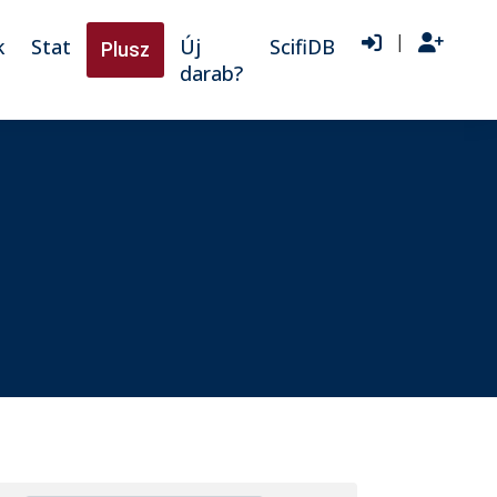
|
k
Stat
Új
ScifiDB
Plusz
darab?