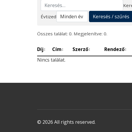
Ker
Keresés
Keresés / szűrés
Évtized
Összes találat: 0. Megjelenítve: 0.
Díj
Cím
Szerző
Rendező
↕
↕
↕
↕
Nincs találat.
© 2026 All rights reserved.