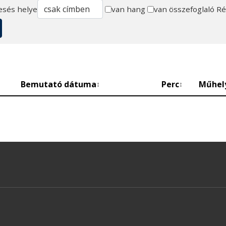
esés helye
van hang
van összefoglaló
Ré
Bemutató dátuma
Perc
Műhel
↕
↕