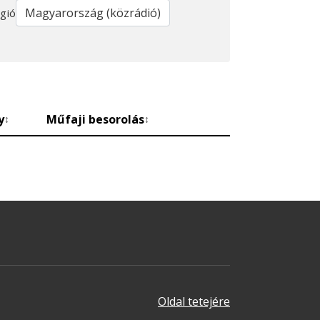
gió
y
Műfaji besorolás
↕
↕
Oldal tetejére