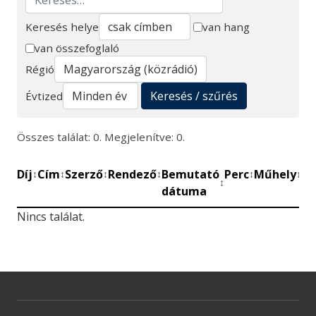
Keresés helye
van hang
van összefoglaló
Keresés
Régió
Keresés / szűrés
Évtized
Összes találat: 0. Megjelenítve: 0.
Díj
Cím
Szerző
Rendező
Bemutató
Perc
Műhely
Mű
↕
↕
↕
↕
↕
↕
↕
dátuma
be
Nincs találat.