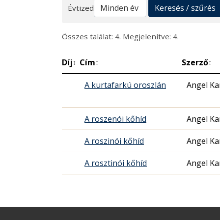
Keresés
Keresés / szűrés
Évtized
Összes találat: 4. Megjelenítve: 4.
Díj
Cím
Szerző
↕
↕
↕
A kurtafarkú oroszlán
Angel Kar
A roszenói kőhíd
Angel Kar
A roszinói kőhíd
Angel Kar
A rosztinói kőhíd
Angel Kar