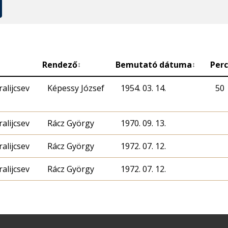
Rendező
Bemutató dátuma
Perc
↕
↕
alijcsev
Képessy József
1954. 03. 14.
50
alijcsev
Rácz György
1970. 09. 13.
alijcsev
Rácz György
1972. 07. 12.
alijcsev
Rácz György
1972. 07. 12.