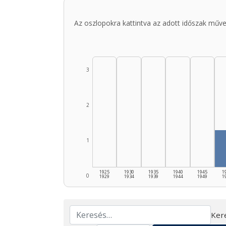
Az oszlopokra kattintva az adott időszak műve
3
2
1
1925
1930
1935
1940
1945
1
0
1929
1934
1939
1944
1949
1
Ker