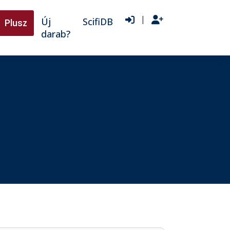
|
Új
ScifiDB
Plusz
darab?