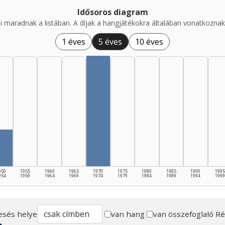
Idősoros diagram
i maradnak a listában. A díjak a hangjátékokra általában vonatkoznak,
1 éves
5 éves
10 éves
950
1955
1960
1965
1970
1975
1980
1985
1990
1995
954
1959
1964
1969
1974
1979
1984
1989
1994
1999
esés helye
van hang
van összefoglaló
Ré