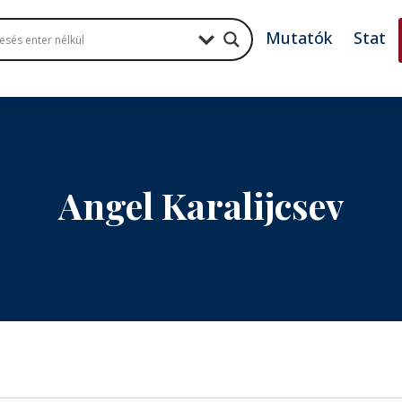
Mutatók
Stat
Angel Karalijcsev