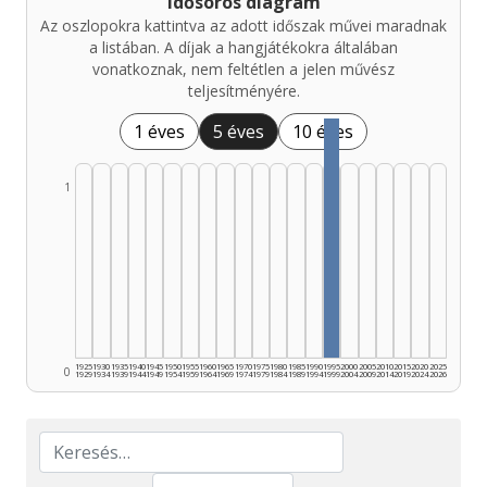
Idősoros diagram
Az oszlopokra kattintva az adott időszak művei maradnak
a listában. A díjak a hangjátékokra általában
vonatkoznak, nem feltétlen a jelen művész
teljesítményére.
1 éves
5 éves
10 éves
1
1925
1930
1935
1940
1945
1950
1955
1960
1965
1970
1975
1980
1985
1990
1995
2000
2005
2010
2015
2020
2025
0
1929
1934
1939
1944
1949
1954
1959
1964
1969
1974
1979
1984
1989
1994
1999
2004
2009
2014
2019
2024
2026