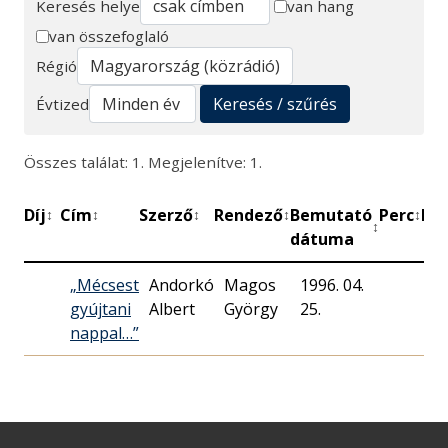
Keresés helye
van hang
van összefoglaló
Keresés
Régió
Keresés / szűrés
Évtized
Összes találat: 1. Megjelenítve: 1.
Díj
Cím
Szerző
Rendező
Bemutató
Perc
Mű
↕
↕
↕
↕
↕
↕
dátuma
„Mécsest
Andorkó
Magos
1996. 04.
M
gyújtani
Albert
György
25.
Rá
nappal…”