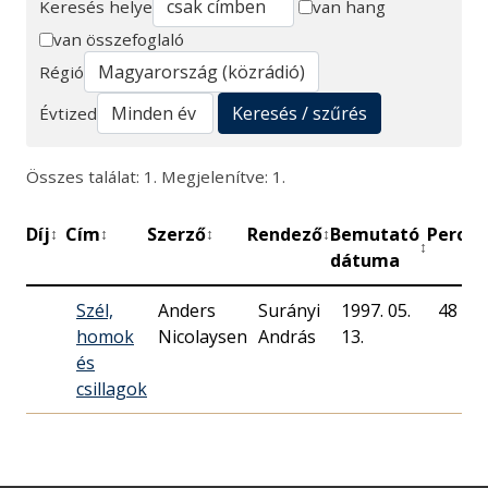
Keresés helye
van hang
van összefoglaló
Keresés
Régió
Keresés / szűrés
Évtized
Összes találat: 1. Megjelenítve: 1.
Díj
Cím
Szerző
Rendező
Bemutató
Perc
M
↕
↕
↕
↕
↕
↕
dátuma
Szél,
Anders
Surányi
1997. 05.
48
homok
Nicolaysen
András
13.
és
csillagok