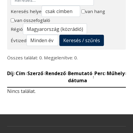
Keresés helye
van hang
van összefoglaló
Keresés
Régió
Keresés / szűrés
Évtized
Összes találat: 0. Megjelenítve: 0.
Díj
Cím
Szerző
Rendező
Bemutató
Perc
Műhely
Mű
↕
↕
↕
↕
↕
↕
↕
dátuma
be
Nincs találat.