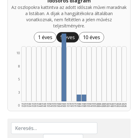
Idősoros diagram
Az oszlopokra kattintva az adott időszak művei maradnak
a listában. A díjak a hangjátékokra általában
vonatkoznak, nem feltétlen a jelen művész
teljesítményére.
1 éves
5 éves
10 éves
10
8
5
3
1925
1930
1935
1940
1945
1950
1955
1960
1965
1970
1975
1980
1985
1990
1995
2000
2005
2010
2015
2020
2025
0
1929
1934
1939
1944
1949
1954
1959
1964
1969
1974
1979
1984
1989
1994
1999
2004
2009
2014
2019
2024
2026