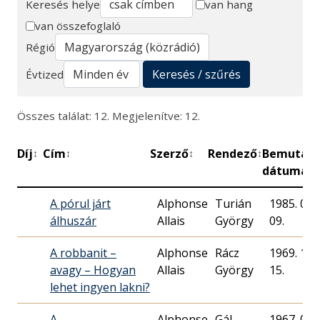
Keresés helye
van hang
van összefoglaló
Keresés
Régió
Keresés / szűrés
Évtized
Összes találat: 12. Megjelenítve: 12.
Díj
Cím
Szerző
Rendező
Bemutat
↕
↕
↕
↕
dátuma
A pórul járt
Alphonse
Turián
1985. 01.
álhuszár
Allais
György
09.
A robbanit –
Alphonse
Rácz
1969. 12.
avagy – Hogyan
Allais
György
15.
lehet ingyen lakni?
A
Alphonse
Gál
1967. 02.