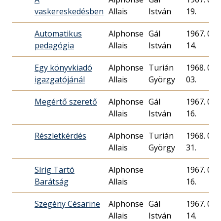
vaskereskedésben
Allais
István
19.
Automatikus
Alphonse
Gál
1967. 05.
pedagógia
Allais
István
14.
Egy könyvkiadó
Alphonse
Turián
1968. 03.
igazgatójánál
Allais
György
03.
Megértő szerető
Alphonse
Gál
1967. 04.
Allais
István
16.
Részletkérdés
Alphonse
Turián
1968. 03.
Allais
György
31.
Sírig Tartó
Alphonse
1967. 04.
Barátság
Allais
16.
Szegény Césarine
Alphonse
Gál
1967. 05.
Allais
István
14.