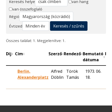
Keresés helye
van hang
van összefoglaló
Keresés
Régió
Keresés / szűrés
Évtized
Összes találat: 1. Megjelenítve: 1.
Díj
Cím
Szerző
Rendező
Bemutató
Per
↕
↕
↕
↕
↕
dátuma
Berlin,
Alfred
Török
1973. 06.
89
Alexanderplatz
Döblin
Tamás
18.