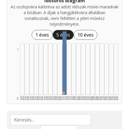
Idősoros diagram
Az oszlopokra kattintva az adott időszak művei maradnak
a listában. A díjak a hangjátékokra általában
vonatkoznak, nem feltétlen a jelen művész
teljesítményére.
1 éves
5 éves
10 éves
1
★
1925
1930
1935
1940
1945
1950
1955
1960
1965
1970
1975
1980
1985
1990
1995
2000
2005
2010
2015
2020
2025
0
1929
1934
1939
1944
1949
1954
1959
1964
1969
1974
1979
1984
1989
1994
1999
2004
2009
2014
2019
2024
2026