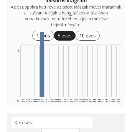
Idősoros diagram
Az oszlopokra kattintva az adott időszak művei maradnak
a listában. A díjak a hangjátékokra általában
vonatkoznak, nem feltétlen a jelen művész
teljesítményére.
1 éves
5 éves
10 éves
1
1925
1930
1935
1940
1945
1950
1955
1960
1965
1970
1975
1980
1985
1990
1995
2000
2005
2010
2015
2020
2025
0
1929
1934
1939
1944
1949
1954
1959
1964
1969
1974
1979
1984
1989
1994
1999
2004
2009
2014
2019
2024
2026