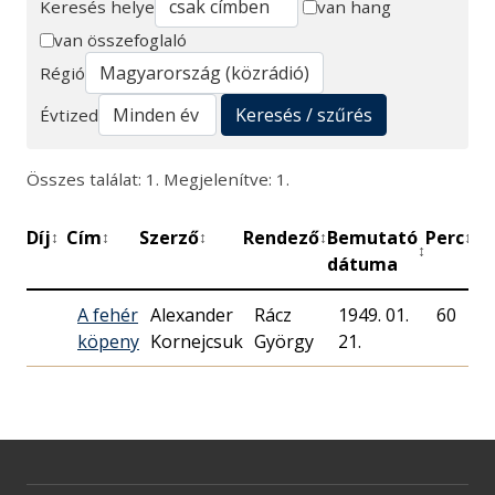
Keresés helye
van hang
van összefoglaló
Keresés
Régió
Keresés / szűrés
Évtized
Összes találat: 1. Megjelenítve: 1.
Díj
Cím
Szerző
Rendező
Bemutató
Perc
Mű
↕
↕
↕
↕
↕
↕
dátuma
A fehér
Alexander
Rácz
1949. 01.
60
M
köpeny
Kornejcsuk
György
21.
R