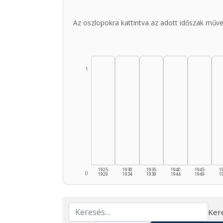
Az oszlopokra kattintva az adott időszak műve
1
1925
1930
1935
1940
1945
1
0
1929
1934
1939
1944
1949
1
Ker