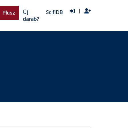
|
Új
ScifiDB
Plusz
darab?