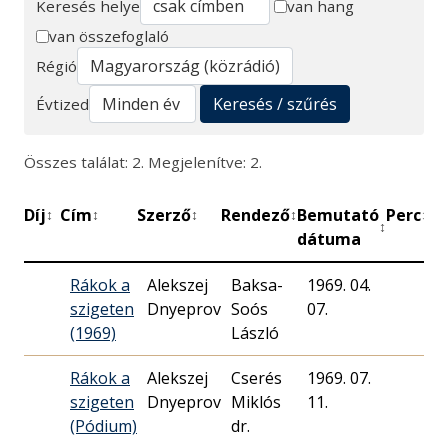
Keresés helye
van hang
van összefoglaló
Keresés
Régió
Keresés / szűrés
Évtized
Összes találat: 2. Megjelenítve: 2.
Díj
Cím
Szerző
Rendező
Bemutató
Perc
Mű
↕
↕
↕
↕
↕
↕
dátuma
Rákok a
Alekszej
Baksa-
1969. 04.
M
szigeten
Dnyeprov
Soós
07.
R
(1969)
László
Rákok a
Alekszej
Cserés
1969. 07.
M
szigeten
Dnyeprov
Miklós
11.
R
(Pódium)
dr.