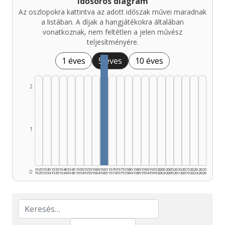
Idősoros diagram
Az oszlopokra kattintva az adott időszak művei maradnak
a listában. A díjak a hangjátékokra általában
vonatkoznak, nem feltétlen a jelen művész
teljesítményére.
1 éves
5 éves
10 éves
2
1
1925
1930
1935
1940
1945
1950
1955
1960
1965
1970
1975
1980
1985
1990
1995
2000
2005
2010
2015
2020
2025
0
1929
1934
1939
1944
1949
1954
1959
1964
1969
1974
1979
1984
1989
1994
1999
2004
2009
2014
2019
2024
2026