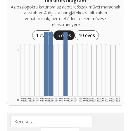
Idősoros diagram
Az oszlopokra kattintva az adott időszak művei maradnak
a listában. A díjak a hangjátékokra általában
vonatkoznak, nem feltétlen a jelen művész
teljesítményére.
1 éves
5 éves
10 éves
1
1925
1930
1935
1940
1945
1950
1955
1960
1965
1970
1975
1980
1985
1990
1995
2000
2005
2010
2015
2020
2025
0
1929
1934
1939
1944
1949
1954
1959
1964
1969
1974
1979
1984
1989
1994
1999
2004
2009
2014
2019
2024
2026