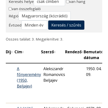
Keresés helye
van hang
van összefoglaló
Keresés
Régió
Keresés / szűrés
Évtized
Összes találat: 3. Megjelenítve: 3.
Díj
Cím
Szerző
Rendező
Bemutató
P
↕
↕
↕
↕
↕
dátuma
A
Alekszandr
1950. 04.
főnyeremény
Romanovics
09.
(1950,
Beljajev
Beljajev)