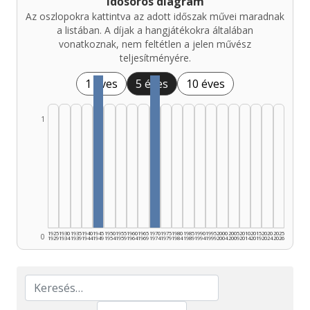
Idősoros diagram
Az oszlopokra kattintva az adott időszak művei maradnak
a listában. A díjak a hangjátékokra általában
vonatkoznak, nem feltétlen a jelen művész
teljesítményére.
1 éves
5 éves
10 éves
1
1925
1930
1935
1940
1945
1950
1955
1960
1965
1970
1975
1980
1985
1990
1995
2000
2005
2010
2015
2020
2025
0
1929
1934
1939
1944
1949
1954
1959
1964
1969
1974
1979
1984
1989
1994
1999
2004
2009
2014
2019
2024
2026