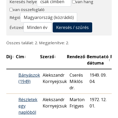
Keresés helye
van hang
van összefoglaló
Keresés
Régió
Keresés / szűrés
Évtized
Összes találat: 2. Megjelenítve: 2.
Díj
Cím
Szerző
Rendező
Bemutató
Per
↕
↕
↕
↕
↕
dátuma
Bányászok
Alekszandr
Cserés
1949. 09.
60
(1949)
Kornyejcsuk
Miklós
04.
dr.
Részletek
Alekszandr
Marton
1972. 12.
47
egy
Kornyejcsuk
Frigyes
01.
naplóból