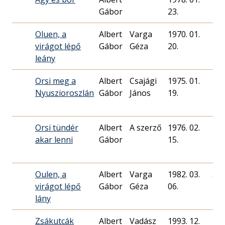
Gábor
23.
Oluen, a
Albert
Varga
1970. 01.
virágot lépő
Gábor
Géza
20.
leány
Orsi meg a
Albert
Csajági
1975. 01.
Nyuszioroszlán
Gábor
János
19.
Orsi tündér
Albert
A szerző
1976. 02.
akar lenni
Gábor
15.
Oulen, a
Albert
Varga
1982. 03.
58
virágot lépő
Gábor
Géza
06.
lány
Zsákutcák
Albert
Vadász
1993. 12.
25