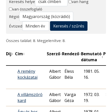
Keresés helye
van hang
van összefoglaló
Keresés
Régió
Keresés / szűrés
Évtized
Összes találat: 8. Megjelenítve: 8.
Díj
Cím
Szerző
Rendező
Bemutató
Perc
↕
↕
↕
↕
↕
dátuma
A remény
Albert
Éless
1981. 05.
45
kockázatai
Gábor
Béla
16.
A villámszóró
Albert
Varga
1972. 03.
85
kard
Gábor
Géza
19.
Ágy és bor
Albert
1978. 01.
16