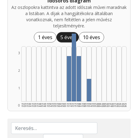
Idősoros diagram
Az oszlopokra kattintva az adott időszak művei maradnak
a listában. A díjak a hangjátékokra általában
vonatkoznak, nem feltétlen a jelen művész
teljesítményére.
1 éves
5 éves
10 éves
3
2
1
1925
1930
1935
1940
1945
1950
1955
1960
1965
1970
1975
1980
1985
1990
1995
2000
2005
2010
2015
2020
2025
0
1929
1934
1939
1944
1949
1954
1959
1964
1969
1974
1979
1984
1989
1994
1999
2004
2009
2014
2019
2024
2026