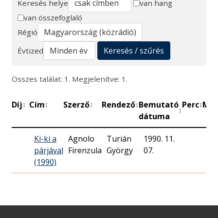
Keresés helye
van hang
van összefoglaló
Keresés
Régió
Keresés / szűrés
Évtized
Összes találat: 1. Megjelenítve: 1.
Díj
Cím
Szerző
Rendező
Bemutató
Perc
Műh
↕
↕
↕
↕
↕
↕
dátuma
Ki-ki a
Agnolo
Turián
1990. 11.
Ma
párjával
Firenzula
György
07.
Rá
(1990)