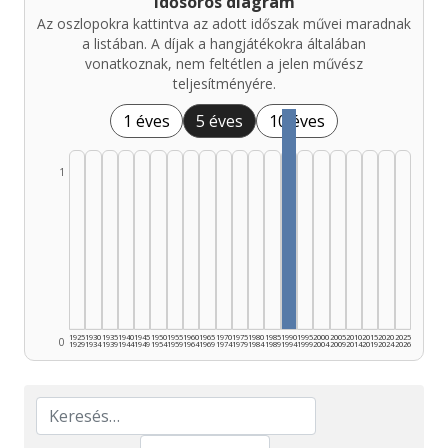
Idősoros diagram
Az oszlopokra kattintva az adott időszak művei maradnak
a listában. A díjak a hangjátékokra általában
vonatkoznak, nem feltétlen a jelen művész
teljesítményére.
1 éves
5 éves
10 éves
1
1925
1930
1935
1940
1945
1950
1955
1960
1965
1970
1975
1980
1985
1990
1995
2000
2005
2010
2015
2020
2025
0
1929
1934
1939
1944
1949
1954
1959
1964
1969
1974
1979
1984
1989
1994
1999
2004
2009
2014
2019
2024
2026