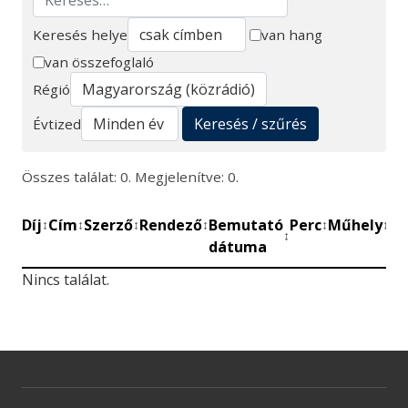
Keresés helye
van hang
van összefoglaló
Keresés
Régió
Keresés / szűrés
Évtized
Összes találat: 0. Megjelenítve: 0.
Díj
Cím
Szerző
Rendező
Bemutató
Perc
Műhely
Mű
↕
↕
↕
↕
↕
↕
↕
dátuma
be
Nincs találat.