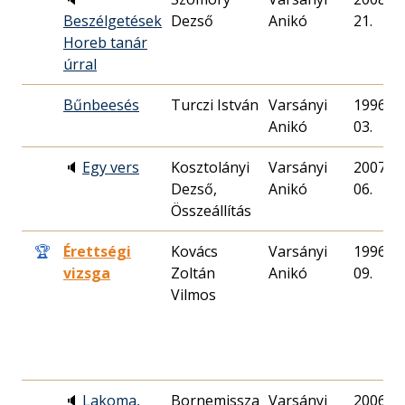
Beszélgetések
Dezső
Anikó
21.
Horeb tanár
úrral
Bűnbeesés
Turczi István
Varsányi
1996. 07
Anikó
03.
🔈
Egy vers
Kosztolányi
Varsányi
2007. 02
Dezső,
Anikó
06.
Összeállítás
🏆
Érettségi
Kovács
Varsányi
1996. 07
vizsga
Zoltán
Anikó
09.
Vilmos
🔈
Lakoma,
Bornemissza
Varsányi
2006. 02