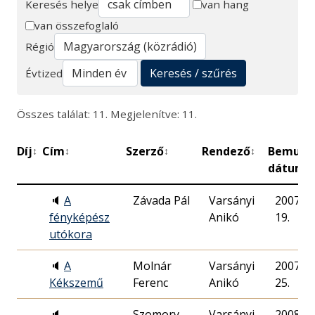
Keresés helye
van hang
van összefoglaló
Keresés
Régió
Keresés / szűrés
Évtized
Összes találat: 11. Megjelenítve: 11.
Díj
Cím
Szerző
Rendező
Bemuta
↕
↕
↕
↕
dátuma
🔈
A
Závada Pál
Varsányi
2007. 12
fényképész
Anikó
19.
utókora
🔈
A
Molnár
Varsányi
2007. 12
Kékszemű
Ferenc
Anikó
25.
🔈
Szomory
Varsányi
2008. 04