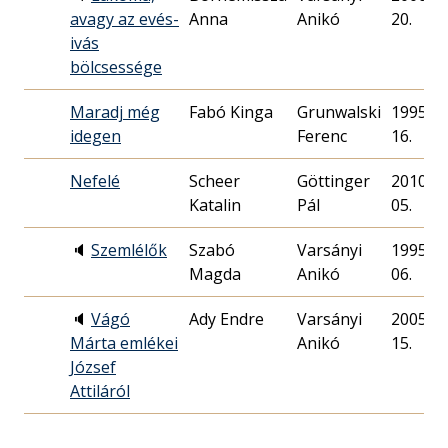
avagy az evés-
Anna
Anikó
20.
ivás
bölcsessége
Maradj még
Fabó Kinga
Grunwalski
1995. 12
idegen
Ferenc
16.
Nefelé
Scheer
Göttinger
2010. 04
Katalin
Pál
05.
🔈
Szemlélők
Szabó
Varsányi
1995. 09
Magda
Anikó
06.
🔈
Vágó
Ady Endre
Varsányi
2005. 06
Márta emlékei
Anikó
15.
József
Attiláról