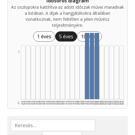
Idősoros diagram
Az oszlopokra kattintva az adott időszak művei maradnak
a listában. A díjak a hangjátékokra általában
vonatkoznak, nem feltétlen a jelen művész
teljesítményére.
1 éves
5 éves
10 éves
1
1925
1930
1935
1940
1945
1950
1955
1960
1965
1970
1975
1980
1985
1990
1995
2000
2005
2010
2015
2020
2025
0
1929
1934
1939
1944
1949
1954
1959
1964
1969
1974
1979
1984
1989
1994
1999
2004
2009
2014
2019
2024
2026