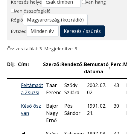
Keresés helye
van hang
van összefoglaló
Keresés
Régió
Keresés / szűrés
Évtized
Összes találat: 3. Megjelenítve: 3.
Díj
Cím
Szerző
Rendező
Bemutató
Perc
Műh
↕
↕
↕
↕
↕
↕
dátuma
Feltámadt
Taar
Sződy
2002. 07.
43
Ma
a Zsuzsi
Ferenc
Szilárd
02.
Rád
Késő ősz
Bajor
Pós
1991. 02.
30
Ma
van
Nagy
Sándor
21.
Rád
Ernő
🔈
Szász
Salamon
1997. 03.
47
Ma