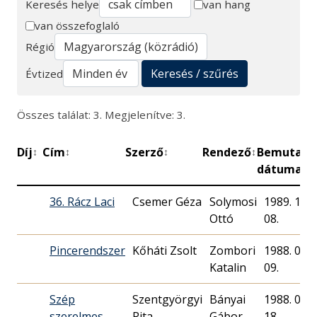
Keresés helye
van hang
van összefoglaló
Keresés
Régió
Keresés / szűrés
Évtized
Összes találat: 3. Megjelenítve: 3.
Díj
Cím
Szerző
Rendező
Bemutató
↕
↕
↕
↕
dátuma
36. Rácz Laci
Csemer Géza
Solymosi
1989. 10.
Ottó
08.
Pincerendszer
Kőháti Zsolt
Zombori
1988. 01.
Katalin
09.
Szép
Szentgyörgyi
Bányai
1988. 07.
szerelmes
Rita
Gábor
18.