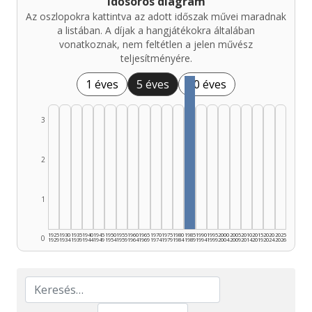
Idősoros diagram
Az oszlopokra kattintva az adott időszak művei maradnak
a listában. A díjak a hangjátékokra általában
vonatkoznak, nem feltétlen a jelen művész
teljesítményére.
1 éves
5 éves
10 éves
3
2
1
1925
1930
1935
1940
1945
1950
1955
1960
1965
1970
1975
1980
1985
1990
1995
2000
2005
2010
2015
2020
2025
0
1929
1934
1939
1944
1949
1954
1959
1964
1969
1974
1979
1984
1989
1994
1999
2004
2009
2014
2019
2024
2026