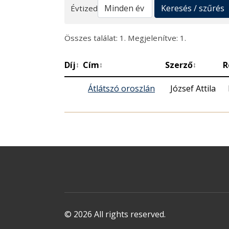
Keresés
Keresés / szűrés
Évtized
Összes találat: 1. Megjelenítve: 1.
Díj
Cím
Szerző
R
↕
↕
↕
Átlátszó oroszlán
József Attila
© 2026 All rights reserved.