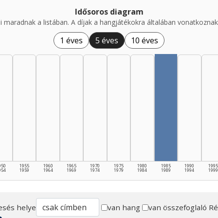
Idősoros diagram
i maradnak a listában. A díjak a hangjátékokra általában vonatkoznak,
1 éves
5 éves
10 éves
950
1955
1960
1965
1970
1975
1980
1985
1990
1995
954
1959
1964
1969
1974
1979
1984
1989
1994
1999
esés helye
van hang
van összefoglaló
Ré