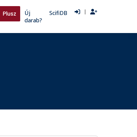
|
Új
ScifiDB
Plusz
darab?