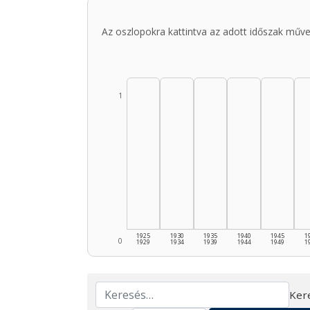
Az oszlopokra kattintva az adott időszak műve
1
1925
1930
1935
1940
1945
1
0
1929
1934
1939
1944
1949
1
Ker