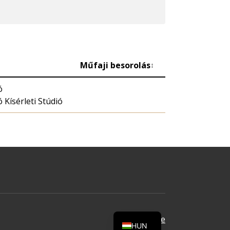
Műfaji besorolás
↕
ó
 Kísérleti Stúdió
Oldal tetejére
HUN