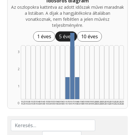
Idősoros diagram
Az oszlopokra kattintva az adott időszak művei maradnak
a listában. A díjak a hangjátékokra általában
vonatkoznak, nem feltétlen a jelen művész
teljesítményére.
1 éves
5 éves
10 éves
3
2
1
1925
1930
1935
1940
1945
1950
1955
1960
1965
1970
1975
1980
1985
1990
1995
2000
2005
2010
2015
2020
2025
0
1929
1934
1939
1944
1949
1954
1959
1964
1969
1974
1979
1984
1989
1994
1999
2004
2009
2014
2019
2024
2026