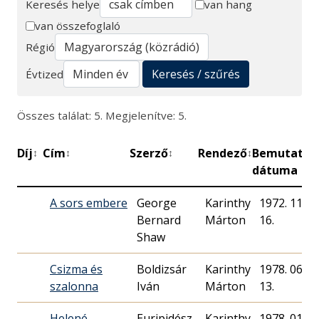
Keresés helye
van hang
van összefoglaló
Keresés
Régió
Keresés / szűrés
Évtized
Összes találat: 5. Megjelenítve: 5.
Díj
Cím
Szerző
Rendező
Bemutató
↕
↕
↕
↕
↕
dátuma
A sors embere
George
Karinthy
1972. 11.
Bernard
Márton
16.
Shaw
Csizma és
Boldizsár
Karinthy
1978. 06.
szalonna
Iván
Márton
13.
Helené
Euripidész
Karinthy
1978. 01.