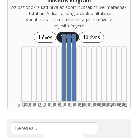
Idősoros diagram
Az oszlopokra kattintva az adott időszak művei maradnak
a listában. A díjak a hangjátékokra általában
vonatkoznak, nem feltétlen a jelen művész
teljesítményére.
1 éves
5 éves
10 éves
1
1925
1930
1935
1940
1945
1950
1955
1960
1965
1970
1975
1980
1985
1990
1995
2000
2005
2010
2015
2020
2025
0
1929
1934
1939
1944
1949
1954
1959
1964
1969
1974
1979
1984
1989
1994
1999
2004
2009
2014
2019
2024
2026