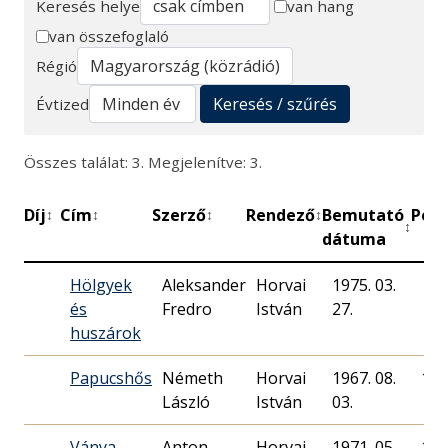
Keresés helye
van hang
van összefoglaló
Keresés
Régió
Keresés / szűrés
Évtized
Összes találat: 3. Megjelenítve: 3.
Díj
Cím
Szerző
Rendező
Bemutató
Perc
↕
↕
↕
↕
↕
dátuma
Hölgyek
Aleksander
Horvai
1975. 03.
és
Fredro
István
27.
huszárok
Papucshős
Németh
Horvai
1967. 08.
130
László
István
03.
Ványa
Anton
Horvai
1971. 05.
171