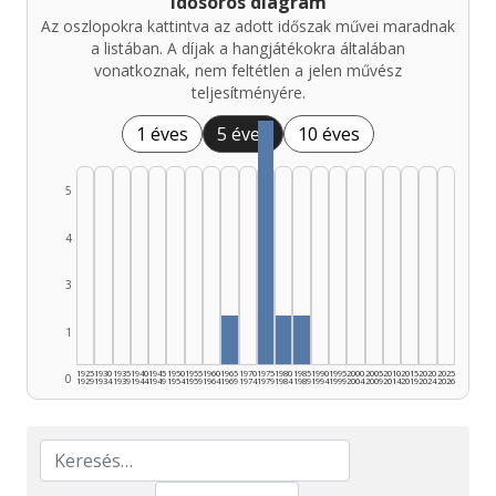
Idősoros diagram
Az oszlopokra kattintva az adott időszak művei maradnak
a listában. A díjak a hangjátékokra általában
vonatkoznak, nem feltétlen a jelen művész
teljesítményére.
1 éves
5 éves
10 éves
5
4
3
1
1925
1930
1935
1940
1945
1950
1955
1960
1965
1970
1975
1980
1985
1990
1995
2000
2005
2010
2015
2020
2025
0
1929
1934
1939
1944
1949
1954
1959
1964
1969
1974
1979
1984
1989
1994
1999
2004
2009
2014
2019
2024
2026