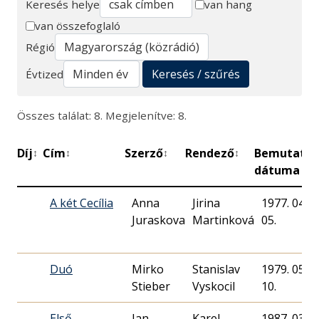
Keresés helye
van hang
van összefoglaló
Keresés
Régió
Keresés / szűrés
Évtized
Összes találat: 8. Megjelenítve: 8.
Díj
Cím
Szerző
Rendező
Bemutató
↕
↕
↕
↕
↕
dátuma
A két Cecília
Anna
Jirina
1977. 04.
Juraskova
Martinková
05.
Duó
Mirko
Stanislav
1979. 05.
Stieber
Vyskocil
10.
Első
Jan
Karel
1987. 03.