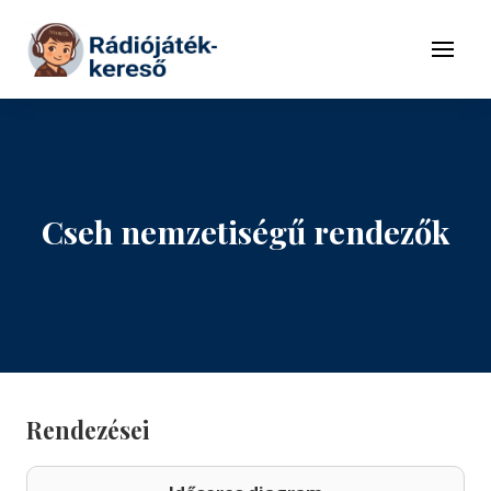
Tovább a navigációhoz
Tovább a tartalomhoz
Menü
Cseh nemzetiségű rendezők
Rendezései