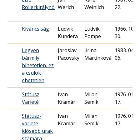
Rollerkirálynő
Werich
Weinlich
22.
Kíváncsiság
Ludvik
Ludvik
1966. 10.
Kundera
Pompe
30.
Legyen
Jaroslav
Jirina
1983. 04.
bármily
Pacovsky
Martinková
06.
hihetetlen, ez
a csülök
ehetetlen
Státusz
Ivan
Milan
1976. 01.
Varieté
Kramár
Semik
17.
Státusz-
Ivan
Milan
1976. 01.
varieté
Kramár
Semik
17.
idősebb urak
számára