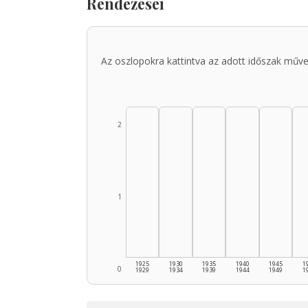
Rendezései
Az oszlopokra kattintva az adott időszak műve
2
1
1925
1930
1935
1940
1945
1
0
1929
1934
1939
1944
1949
1