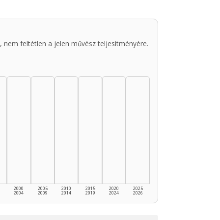
 nem feltétlen a jelen művész teljesítményére.
2000
2005
2010
2015
2020
2025
2004
2009
2014
2019
2024
2026