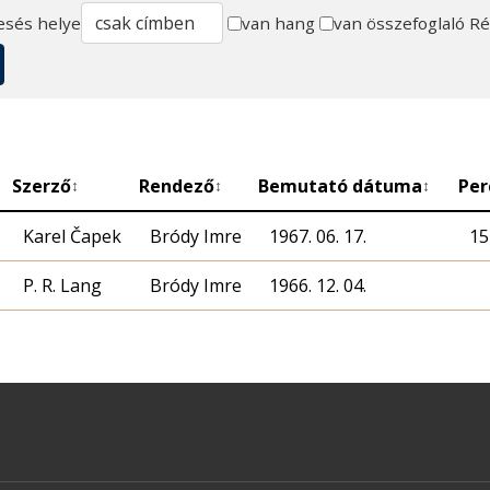
esés helye
van hang
van összefoglaló
Ré
Szerző
Rendező
Bemutató dátuma
Per
↕
↕
↕
Karel Čapek
Bródy Imre
1967. 06. 17.
15
P. R. Lang
Bródy Imre
1966. 12. 04.