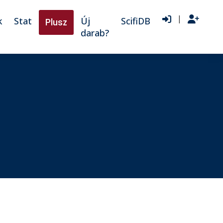
|
k
Stat
Új
ScifiDB
Plusz
darab?