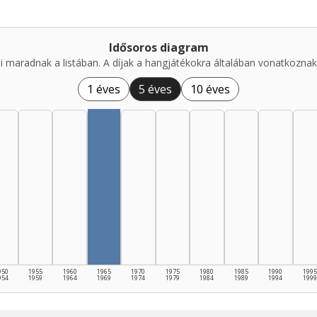
Idősoros diagram
i maradnak a listában. A díjak a hangjátékokra általában vonatkoznak,
1 éves
5 éves
10 éves
950
1955
1960
1965
1970
1975
1980
1985
1990
1995
954
1959
1964
1969
1974
1979
1984
1989
1994
1999