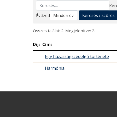
Ker
Keresés
Keresés / szűrés
Évtized
Összes találat: 2. Megjelenítve: 2.
Díj
Cím
↕
↕
Egy házasságszédelgő története
Harmónia