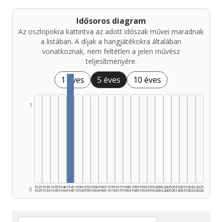
Idősoros diagram
Az oszlopokra kattintva az adott időszak művei maradnak
a listában. A díjak a hangjátékokra általában
vonatkoznak, nem feltétlen a jelen művész
teljesítményére.
1 éves
5 éves
10 éves
1
1925
1930
1935
1940
1945
1950
1955
1960
1965
1970
1975
1980
1985
1990
1995
2000
2005
2010
2015
2020
2025
0
1929
1934
1939
1944
1949
1954
1959
1964
1969
1974
1979
1984
1989
1994
1999
2004
2009
2014
2019
2024
2026