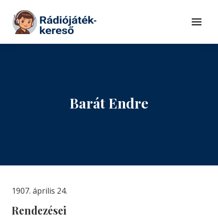
Tovább a navigációhoz
Tovább a tartalomhoz
Menü
Barát Endre
1907. április 24.
Rendezései