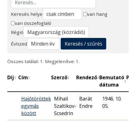
Keresés helye
van hang
van összefoglaló
Keresés
Régió
Keresés / szűrés
Évtized
Összes találat: 1. Megjelenítve: 1.
Díj
Cím
Szerző
Rendező
Bemutató
Per
↕
↕
↕
↕
↕
dátuma
Hajótöröttek
Mihail
Barát
1946. 10.
30
egymás
Szaltikov-
Endre
05.
között
Scsedrin