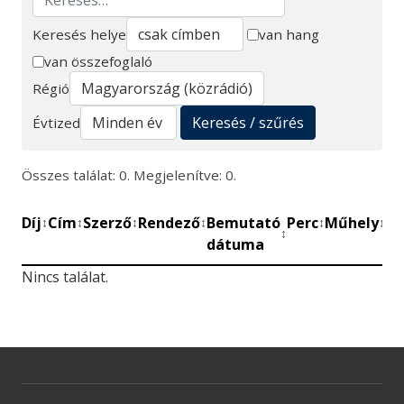
Keresés helye
van hang
van összefoglaló
Keresés
Régió
Keresés / szűrés
Évtized
Összes találat: 0. Megjelenítve: 0.
Díj
Cím
Szerző
Rendező
Bemutató
Perc
Műhely
Mű
↕
↕
↕
↕
↕
↕
↕
dátuma
be
Nincs találat.