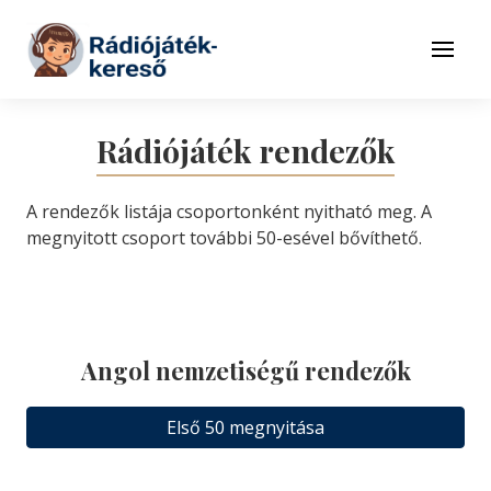
Tovább a navigációhoz
Tovább a tartalomhoz
Menü
Rádiójáték rendezők
A rendezők listája csoportonként nyitható meg. A
megnyitott csoport további 50-esével bővíthető.
Angol nemzetiségű rendezők
Első 50 megnyitása