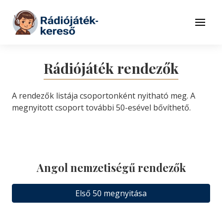
Tovább a navigációhoz
Tovább a tartalomhoz
Menü
Rádiójáték rendezők
A rendezők listája csoportonként nyitható meg. A
megnyitott csoport további 50-esével bővíthető.
Angol nemzetiségű rendezők
Első 50 megnyitása