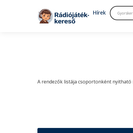
Tovább a navigációhoz
Tovább a tartalomhoz
Hírek
A rendezők listája csoportonként nyitható 