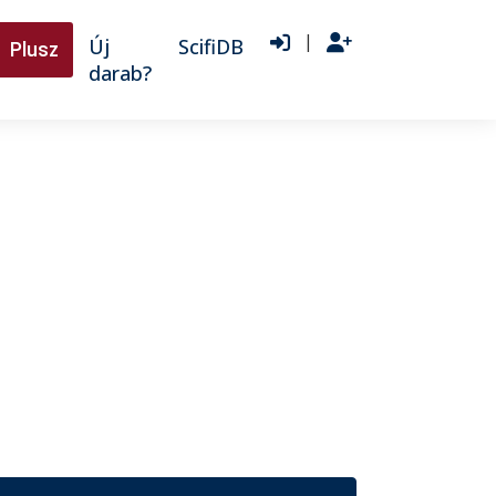
|
Új
ScifiDB
Plusz
darab?