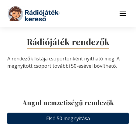
Tovább a navigációhoz
Tovább a tartalomhoz
Menü
Rádiójáték rendezők
A rendezők listája csoportonként nyitható meg. A
megnyitott csoport további 50-esével bővíthető.
Angol nemzetiségű rendezők
Első 50 megnyitása