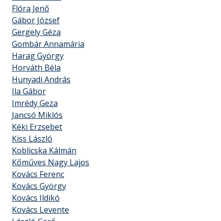
Flóra Jenő
Gábor József
Gergely Géza
Gombár Annamária
Harag György
Horváth Béla
Hunyadi András
Ila Gábor
Imrédy Geza
Jancsó Miklós
Kéki Erzsebet
Kiss László
Koblicska Kálmán
Kőműves Nagy Lajos
Kovács Ferenc
Kovács György
Kovács Ildikó
Kovács Levente