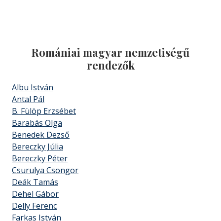
Romániai magyar nemzetiségű
rendezők
Albu István
Antal Pál
B. Fülöp Erzsébet
Barabás Olga
Benedek Dezső
Bereczky Júlia
Bereczky Péter
Csurulya Csongor
Deák Tamás
Dehel Gábor
Delly Ferenc
Farkas István