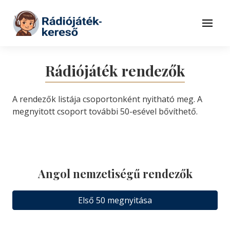
Tovább a navigációhoz
Tovább a tartalomhoz
Menü
Rádiójáték rendezők
A rendezők listája csoportonként nyitható meg. A
megnyitott csoport további 50-esével bővíthető.
Angol nemzetiségű rendezők
Első 50 megnyitása