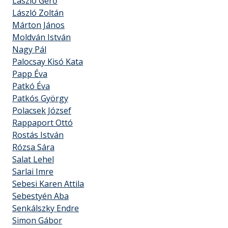
László Gerő
László Zoltán
Márton János
Moldván István
Nagy Pál
Palocsay Kisó Kata
Papp Éva
Patkó Éva
Patkós György
Polacsek József
Rappaport Ottó
Rostás István
Rózsa Sára
Salat Lehel
Sarlai Imre
Sebesi Karen Attila
Sebestyén Aba
Senkálszky Endre
Simon Gábor