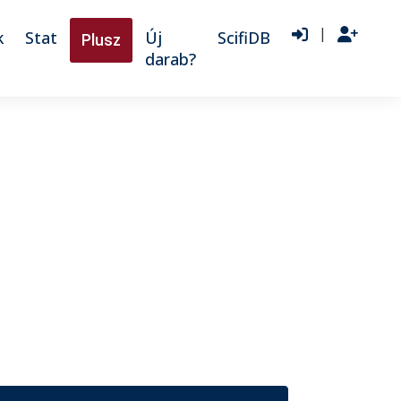
|
k
Stat
Új
ScifiDB
Plusz
darab?