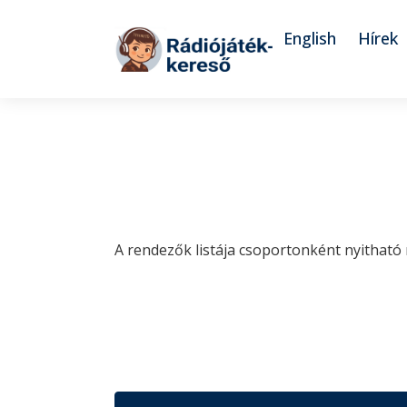
Tovább a navigációhoz
Tovább a tartalomhoz
English
Hírek
A rendezők listája csoportonként nyitható 